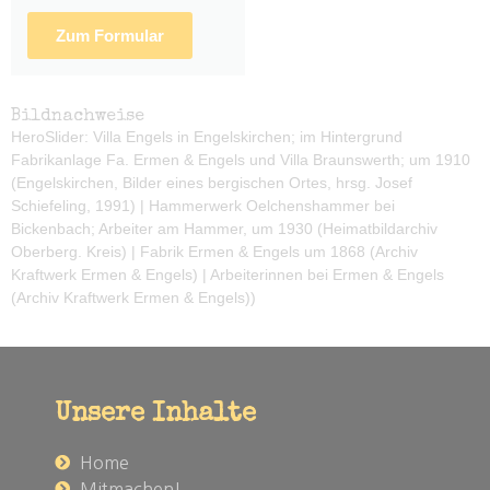
Zum Formular
Bildnachweise
HeroSlider: Villa Engels in Engelskirchen; im Hintergrund
Fabrikanlage Fa. Ermen & Engels und Villa Braunswerth; um 1910
(Engelskirchen, Bilder eines bergischen Ortes, hrsg. Josef
Schiefeling, 1991) | Hammerwerk Oelchenshammer bei
Bickenbach; Arbeiter am Hammer, um 1930 (Heimatbildarchiv
Oberberg. Kreis) | Fabrik Ermen & Engels um 1868 (Archiv
Kraftwerk Ermen & Engels) | Arbeiterinnen bei Ermen & Engels
(Archiv Kraftwerk Ermen & Engels))
Unsere Inhalte
Home
Mitmachen!